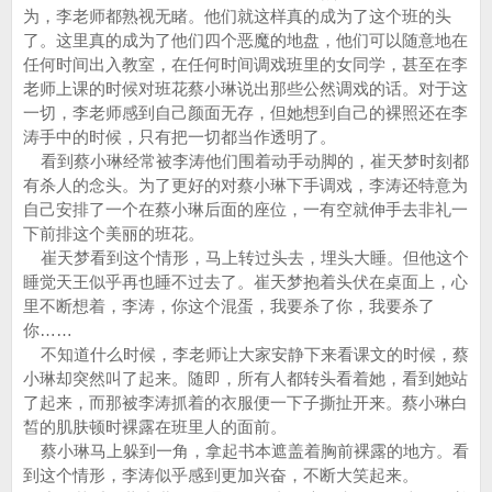
为，李老师都熟视无睹。他们就这样真的成为了这个班的头
了。这里真的成为了他们四个恶魔的地盘，他们可以随意地在
任何时间出入教室，在任何时间调戏班里的女同学，甚至在李
老师上课的时候对班花蔡小琳说出那些公然调戏的话。对于这
一切，李老师感到自己颜面无存，但她想到自己的裸照还在李
涛手中的时候，只有把一切都当作透明了。
看到蔡小琳经常被李涛他们围着动手动脚的，崔天梦时刻都
有杀人的念头。为了更好的对蔡小琳下手调戏，李涛还特意为
自己安排了一个在蔡小琳后面的座位，一有空就伸手去非礼一
下前排这个美丽的班花。
崔天梦看到这个情形，马上转过头去，埋头大睡。但他这个
睡觉天王似乎再也睡不过去了。崔天梦抱着头伏在桌面上，心
里不断想着，李涛，你这个混蛋，我要杀了你，我要杀了
你……
不知道什么时候，李老师让大家安静下来看课文的时候，蔡
小琳却突然叫了起来。随即，所有人都转头看着她，看到她站
了起来，而那被李涛抓着的衣服便一下子撕扯开来。蔡小琳白
皙的肌肤顿时裸露在班里人的面前。
蔡小琳马上躲到一角，拿起书本遮盖着胸前裸露的地方。看
到这个情形，李涛似乎感到更加兴奋，不断大笑起来。