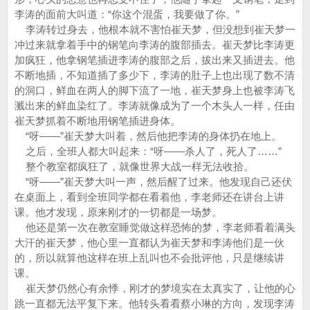
李涛的面前大叫道：“你这个混蛋，我要做了你。”
李涛转过身去，他根本就不害怕崔天梦，但没想到崔天梦一
冲过来就拿着手中的钢笔向李涛的腹部插去。崔天梦比李涛更
加疯狂，他拿钢笔插进李涛的腹部之后，拔出来又插进去。他
不断地插，不知道插了多少下，李涛的肚子上也出现了数不清
的洞口，鲜血在两人的脚下流了一地，崔天梦身上也被李涛飞
溅出来的鲜血染红了。李涛就像成为了一个木头人一样，任由
崔天梦抓着不断地用钢笔插进身体。
“呀——”崔天梦大叫着，然后他把李涛的身体扔在地上。
之后，全班人都大叫起来：“呀——杀人了，死人了……”
整个教室都疯狂了，就像世界大战一样无法收拾。
“呀——”崔天梦大叫一声，然后醒了过来。他发现自己还伏
在桌面上，看到全班同学都在看着他，李老师还在讲台上讲
课。他才发现，原来刚才的一切都是一场梦。
他还是第一次在教室睡觉做这样恐怖的梦，李老师看着满头
大汗的崔天梦，他心里一直都认为崔天梦和李涛他们是一伙
的，所以就算他这样在班上乱叫也不会批评他，只是继续讲
课。
崔天梦仍然心有余悸，刚才的梦境实在太真实了，让他的心
跳一直都无法平复下来。他转头看看蔡小琳的方向，发现李涛