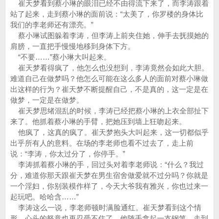
崔天梦看到蔡小琳的眼泪已经不由得流下来了，而李涛跟着
站了起来，走到蔡小琳的面前说：“太美了，你罗楼的身体比
我们的李老师还有漂亮。”
蔡小琳试图躲着李涛，但李涛上前夹住她，伸手去抚摸她的
肩膀，一直把手慢慢地移到身体下方。
“不要……”蔡小琳大叫起来。
崔天梦看得疯了，他怎么也没想到，李涛竟然会如此大胆。
难道自己在做梦吗？他怎么可能在这么多人的面前对蔡小琳做
出这样的行为？崔天梦不断提醒自己，不是真的，这一定是在
做梦，一定是在做梦。
崔天梦思绪混乱的时候，李涛已经把蔡小琳的上衣全部扯下
来了。他抓着蔡小琳的手臂，把她压到墙上狂吻起来。
他疯了，这真的疯了。崔天梦抱头大叫起来，这一切都似乎
出乎所有人的意料。在场的李老师也看不过去了，走上前
说：“李涛，你太过分了，你停手。”
李涛抓着蔡小琳的手，回过头对着李老师说：“什么？我过
分，难道你那天跟崔天梦在男生宿舍做爱就不过分吗？你就是
一个淫妇，你别装模作样了，今天大爷我有雅兴，你也过来一
起玩吧。哈哈含……”
李涛这么一说，李老师顿时满脸通红。崔天梦看到这个情
形，心头的怒意也再忍受不住了，他随手拿起一支钢笔，走到