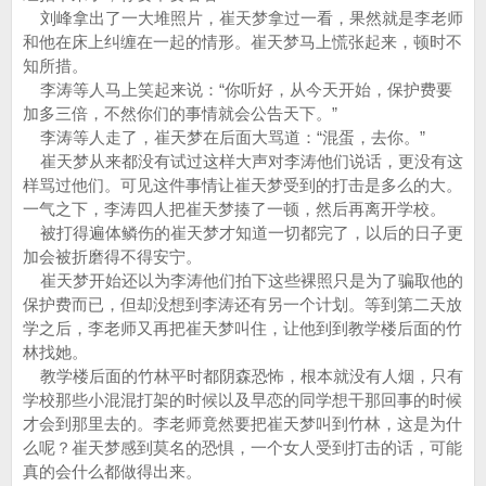
刘峰拿出了一大堆照片，崔天梦拿过一看，果然就是李老师
和他在床上纠缠在一起的情形。崔天梦马上慌张起来，顿时不
知所措。
李涛等人马上笑起来说：“你听好，从今天开始，保护费要
加多三倍，不然你们的事情就会公告天下。”
李涛等人走了，崔天梦在后面大骂道：“混蛋，去你。”
崔天梦从来都没有试过这样大声对李涛他们说话，更没有这
样骂过他们。可见这件事情让崔天梦受到的打击是多么的大。
一气之下，李涛四人把崔天梦揍了一顿，然后再离开学校。
被打得遍体鳞伤的崔天梦才知道一切都完了，以后的日子更
加会被折磨得不得安宁。
崔天梦开始还以为李涛他们拍下这些裸照只是为了骗取他的
保护费而已，但却没想到李涛还有另一个计划。等到第二天放
学之后，李老师又再把崔天梦叫住，让他到到教学楼后面的竹
林找她。
教学楼后面的竹林平时都阴森恐怖，根本就没有人烟，只有
学校那些小混混打架的时候以及早恋的同学想干那回事的时候
才会到那里去的。李老师竟然要把崔天梦叫到竹林，这是为什
么呢？崔天梦感到莫名的恐惧，一个女人受到打击的话，可能
真的会什么都做得出来。