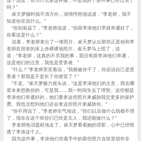
这个混蛋，你为什么要这样做，不是说好了那件事已经过去了
吗？”
崔天梦顿时搞不清方向，深情愕然地说道：“李老师，我不
知道你在说什么。”
“你别装蒜了，”李老师说道，“你跟李涛他们早就串通好了，
你看这是什么？”
说着，李老师拿出了一堆照片。崔天梦认出那些正是他和李
老师在宿舍的床上赤裸裸地照片。崔天梦马上慌了，说
道：“李老师，这真的不关我的事，我没有跟李涛他们串通，
这是他们的注意，我也是受害者。”
“什么？”李老师苦笑着说，“我都被你干了，你还说自己是受
害者？那我是不是长了你便宜了？”
“不是。”崔天梦极力摇头说，“这是李涛他们的主意，我去哪
里本来想救你的，可是我……我一时间失去了理智。这些都是
李涛他们串通好的，他们要拿这些照片来威胁我交更多的保护
费。我也没想到他们还会拿这些照片来威胁你。”
“你不用说了，”李老师生气地说，“你们以后做什么我都不理
了，现在在这个班你们已经是主人，我还能做什么？”
李老师热泪盈眶地走了。崔天梦看着她的背影，心中已经恨
透了李涛这个人。
因为这件事，李涛他们凭着手中的那些照片在班里胡作非