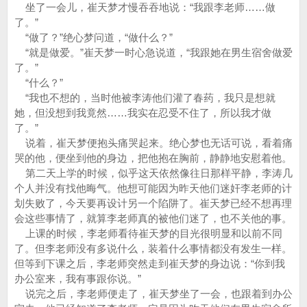
坐了一会儿，崔天梦才慢吞吞地说：“我跟李老师……做
了。”
“做了？”绝心梦问道，“做什么？”
“就是做爱。”崔天梦一时心急说道，“我跟她在男生宿舍做爱
了。”
“什么？”
“我也不想的，当时他被李涛他们灌了春药，我只是想就
她，但没想到我竟然……我实在忍受不住了，所以我才做
了。”
说着，崔天梦便抱头痛哭起来。绝心梦也无话可说，看着痛
哭的他，便坐到他的身边，把他抱在胸前，静静地安慰着他。
第二天上学的时候，似乎这天依然像往日那样平静，李涛几
个人并没有找他晦气。他想可能因为昨天他们迷奸李老师的计
划失败了，今天要再设计另一个陷阱了。崔天梦已经不想再理
会这些事情了，就算李老师真的被他们迷了，也不关他的事。
上课的时候，李老师看待崔天梦的目光很明显和以前不同
了。但李老师没有多说什么，装着什么事情都没有发生一样。
但等到下课之后，李老师突然走到崔天梦的身边说：“你到我
办公室来，我有事跟你说。”
说完之后，李老师便走了，崔天梦坐了一会，也跟着到办公