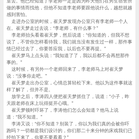
室去。他已经知道了李老师一定是因为昨天他们在男生宿舍所
做的事情而找他，但他不知道李老师要跟他说什么，越想就越
感到害怕。
走进办公室的时候，崔天梦发现办公室只有李老师一个人
在。崔天梦走过去说：“李老师，有什么事？”
李老师抬头看着崔天梦，然后说道：“你知道的，但我不想
说了，不管你怎样看待我，我们就当没有发生过一样，那件事
情已经过去了，你要答应我，以后也不要再提。”
崔天梦马上点头说：“我知道了了，我以后都不会再想那件
事的。”
这时候，有另外一个老师回来了，李老师马上对崔天梦
说：“没事你走吧。”
崔天梦走出办公室，心情总算轻松下来。他以为这件事就这
样了解了，但并不是。
放学之后，李涛四人便把崔天梦抓住了，说道：“小子，昨
天跟老师在床上玩得挺开心哦。”
崔天梦顿时吓坏了，李涛他们怎么会知道？他马上说
道：“我不知道。”
李涛又说：“你不知道？别装了，你以为我们真的会被你吓
跑吗？一切都是我们设计的，你们那二十来分钟的床戏我们已
经拍下来了，你要不要看看？”