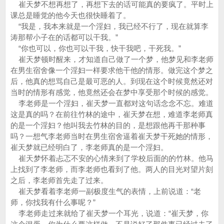
崔天梦不想再想了，再想下去的话可能真的要疯了。平时上
课总是睡觉的他今天也很快睡着了。
“我是，我本来就是一个淫妇，我已经不行了，现在就算李
涛那帮小子在的话都可以干我。”
“你也可以，你也可以干我，快干我吧，干死我。”
崔天梦顿时醒来，才知道自己做了一个梦，他梦见和李老师
在男生宿舍像一个淫妇一样要求他干他的情形。做完这个梦之
后，他真的想骂自己是最可恶的人。到现在这个时候竟然还对
当时的情形有感觉，他竟然还会在梦中享受那个时候的感觉。
李老师是一个淫妇，崔天梦一直都对这句话念念不忘。难道
这是真的吗？在前往竹林的途中，崔天梦在想，难道李老师真
的是一个淫妇？他叫我去竹林的目的，是想跟他再干那种事
吗？一想气李老师当时在男生宿舍逼着崔天梦干死她的情形，
崔天梦就已经明白了，李老师真的是一个淫妇。
崔天梦怀着忐忑不安的心情来到了学校后面的的竹林。他马
上找到了李老师，而李老师也看到了他。两人的目光对望片刻
之后，李老师首先走了过来。
崔天梦看着李老师一副极度生气的表情，上前说道：“老
师，你找我有什么事呢？”
李老师走过来就给了崔天梦一个耳光，说道：“崔天梦，你