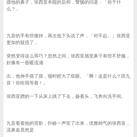
摸他的鼻子，张西亚本能的后仰，警惕的问道：「你干什
么？」
九音的手有些僵持，再次低下头说了声，「对不起。」张西亚
更加的疑惑了，
突然变得这么乖巧？忽然之间，张西亚感觉鼻子有些不舒服，
好像有一股暖流涌
出，他伸手摸了摸，顿时瞪大了双眼。「啊！这是什么？田九
音！你给我等着！」
张西亚蹭的一下从床上跳了下去，扬着头，飞奔向洗手间。
九音看着他的背影，扑哧一声笑了出来，优雅帅气的张西亚，
流鼻血竟然是