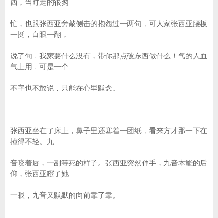
西，当时走的很匆
忙，也跟张西亚旁敲侧击的抱怨过一两句，可人家张西亚腰板
一挺，白眼一翻，
说了句，我家要什么没有，带你那点破东西做什么！气的人血
气上用，可是一个
不字也不敢说，只能在心里默念。
张西亚坐在了床上，鼻子里还塞着一团纸，看来方才那一下在
撞得不轻。九
音咬着唇，一副等死的样子。张西亚突然伸手，九音本能的后
仰，张西亚瞪了她
一眼，九音又默默的向前靠了靠。