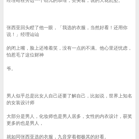
经理站在旁边一个劲儿的恭维，赞美着，说的天花乱坠。
张西亚回头瞪了他一眼，「我选的衣服，当然好看！还用你
说！」经理讪讪
的闭上嘴，脸上还堆着笑，没有一点的不满。他心里还忧虑，
怕惹毛了这位财神
爷。
男人似乎总是比女人自己还要了解自己，比如说，世界上知名
的女装设计师
大部分是男人，化妆师也是男人居多，女性的内衣设计，获奖
更多的也是男人，
就如同张西亚选的衣服，九音穿着都极其的好看。