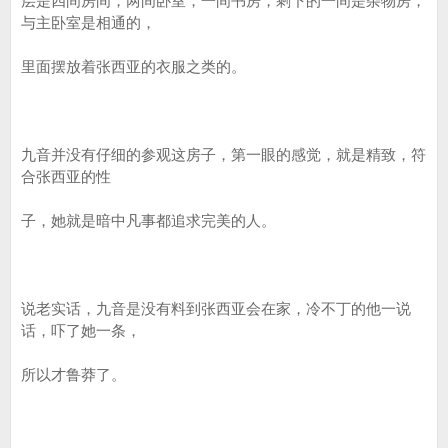
层是四间房间，两间卧室，一间书房，剩下的一间是杂物房，
与主卧室是相通的，
里面摆放着张西亚的衣服之类的。
九音并没有仔细的参观这房子，第一眼的感觉，就是精致，符
合张西亚的性
子，她就是暗中凡事都追求完美的人。
说老实话，九音是没有料到张西亚会在家，冷不丁的他一说
话，吓了她一条，
所以才鲁莽了。