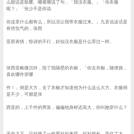
么能说是骷髅。嘟着嘴说了句，「我没衣服。」「你衣服
呢？」「张少不是你说
你这里什么都有么，所以没让我带衣服过来。」九音说这话是
有些负气的，张西
亚那表情，惊讶的不行，好似没衣服是什么罪过一样。
张西亚略微沉吟，指了指隔壁的衣橱，「你去衣橱，随便挑，
喜欢哪件穿哪
件！」倒是大方，去了衣橱才知道他为什么这么大方。衣服倒
是不少，可都是张
西亚的，上千件的男装，偏偏他身材还高大，你叫她穿什么？
无奈之下，只好挑了一件黑衬衫来穿，衬衫很长，盖住了大