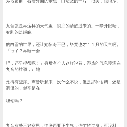
落地窗前，看着外面的景色，白茫茫的一片，很美，很纯净。
九音就是再这样的天气里，彻底的清醒过来的。一睁开眼睛，
看到的是皑皑
的白雪的世界，还让她惊奇不已，毕竟也才１１月的天气啊。
「行了？再睡一会
吧，还早得很呢！」身后有个人这样说着，湿热的气息喷洒在
九音的脖颈，让她
觉得有些痒。声音听起来，没什么不悦，但是那种语调，还是
调侃的，似乎是在
埋怨吗？
九音有些不好意思，怕张西亚正生气，连忙转过身，可没料