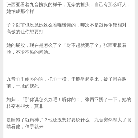
张西亚看着九音愧疚的样子，无奈的摇头，自己有那么吓人，
她怕成那个样
子？以前也没见她这么唯唯诺诺的，哪次不是跟你争锋相对，
高傲的让你想要打
她的屁股，现在是怎么了？「对不起就完了？」张西亚板着
脸，不冷不热的问她。
九音心里咚咚的响，把心一横，干脆坐起身来，被子围在胸
前，一脸的视死
如归，「那你说怎么办吧！听你的！」张西亚愣了一下，她的
转变有些大，莫非
是睡饱了就精神了？他还没想好要说什么，九音突然瞪大了眼
睛看他，伸手就来