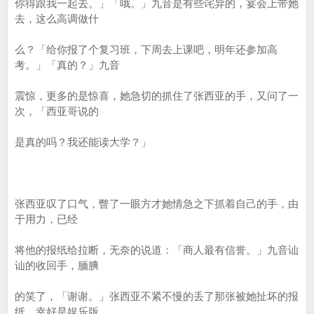
你得跟我一起去。」「哦。」九音是有些诧异的，宴会上带她
去，这么高调做什
么？「给你报了个复习班，下周去上课吧，明年还参加高
考。」「真的？」九音
震惊，更多的是惊喜，她急切的抓住了张西亚的手，又问了一
次，「西亚哥说的
是真的吗？我还能读大学？」
张西亚叹了口气，瞥了一眼方才她情急之下抓着自己的手，由
于用力，已经
将他的报纸给拉断，无奈的说道：「商人最有信誉。」九音讪
讪的收回手，腼腆
的笑了，「谢谢。」张西亚不紧不慢的丢了那张被她扯坏的报
纸，幸好是娱乐版，