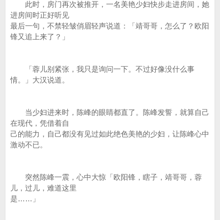
此时，房门再次被推开，一名美艳少妇快步走进房间，她
进房间时正好听见
最后一句，不禁轻皱俏眉轻声说道：「靖哥哥，怎么了？欧阳
锋又追上来了？」
「蓉儿别紧张，我只是询问一下。不过好像没什么事
情。」大汉说道。
当少妇进来时，陈峰的眼睛都直了。陈峰发誓，就算自己
在现代，凭借着自
己的能力，自己都没有见过如此绝色美艳的少妇，让陈峰心中
激动不已。
突然陈峰一震，心中大惊「欧阳锋，瞎子，靖哥哥，蓉
儿，过儿，难道这里
是……」