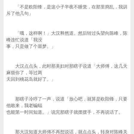
「不是欧阳锋，是这小子半夜不睡觉，在那里捣乱，我训
斥了他几句」
「哦，这样啊！」大汉释然道。然后转过头望向陈峰，陈
峰连忙说道「我没
事，只是做了个噩梦。」
大汉点点头，此时那美妇对那瞎子说道「大师傅，这几天
麻烦你了，等过两
天回到桃花岛就好了。」
那瞎子冷哼了一声，说道「放心吧，就算是欧阳锋，只要
他敢来，我老蝙蝠
也能第一时间知道。」说完那瞎子就摆摆手，不再说话了。
那大汉知道大师傅不再想说话，就点点头，转身对陈峰关