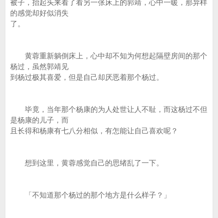
被子，抬起头来看了看另一张床上的郭靖，心中一暖，那异样
的感觉却好似消失
了。
黄蓉重新躺倒床上，心中却不知为何想起隔壁房间的那个
杨过，虽然郭靖见
到杨过极其喜爱，但是自己却厌恶着那个杨过。
毕竟，当年那个杨康的为人处世让人不耻，而这杨过不但
是杨康的儿子，而
且长得和杨康有七八分相似，有怎能让自己喜欢呢？
想到这里，黄蓉感觉自己的思绪乱了一下。
「不知道那个杨过的那个地方是什么样子？」