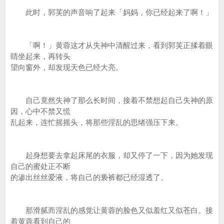
此时，郭芙的声音响了起来「妈妈，你已经起来了啊！」
「啊！」黄蓉这才从失神中清醒过来，看到郭芙正揉着眼
睛坐起来，再转头
望向窗外，却发现天色已经大亮。
自己竟然失神了那么长时间，接着不禁想起自己失神的原
因，心中不禁又慌
乱起来，连忙摇摇头，将那些淫乱的思绪强压下来。
起身想要去拿起床尾的衣服，却又停了一下，因为她发现
自己的蜜处正不断
的渗出丝丝爱液，将自己的亵裤都已经湿透了。
那滑腻而淫乱的感觉让黄蓉的脸色又似羞红又似苍白。接
着黄蓉看到自己的