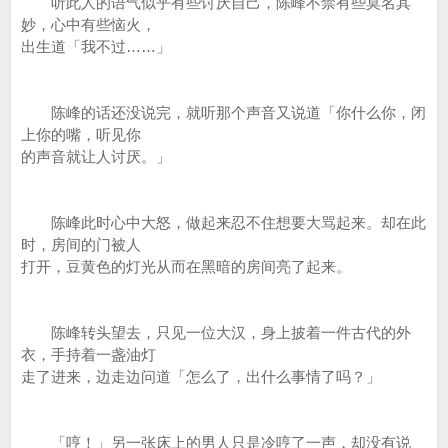
听此人的语气似乎有些讨厌自己，陈峰不禁有些莫名其
妙，心中有些恼火，
出生道「我不过……」
陈峰的话还没说完，就听那个声音又说道「你什么你，闭
上你的嘴，听见你
的声音就让人讨厌。」
陈峰此时心中大怒，做起来忍不住想要大骂起来。却在此
时，房间的门被人
打开，豆黄色的灯光从而在黑暗的房间亮了起来。
陈峰转头望去，只见一位大汉，身上披着一件古代的外
衣，手持着一盏油灯
走了进来，边走边问道「怎么了，出什么事情了吗？」
「哼！」另一张床上的男人只是冷哼了一声，却没有说