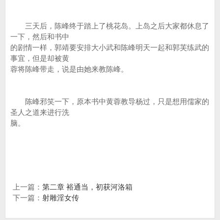
三天后，陈峰终于踏上了桃花岛。上岛之后大家都休息了
一下，然后和书中
的剧情一样，郭靖要安排大小武和陈峰明天一起和郭芙练武的
事宜，但是却被黄
蓉将陈峰带走，说是由她来教陈峰。
陈峰邪笑一下，原本书中黄蓉教导杨过，只是想用儒家的
圣人之道来进行洗
脑。
上一篇：
第二章 裕通当，初获河洛箱
下一篇：
射雕淫女传