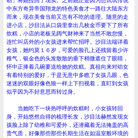
勒」将她拉回了现实。之前她正是因为想试试传说
中东方奇异帝国翔龙的特色美食才一路往大陆东方
而来，现在美食当前又岂有不吃的道理。随意的走
进小店，沙目法从口袋里拿出几枚金币要下了所有
炊糕，小店的老板见阔气财神来了当然不敢怠慢，
连忙叫店外的小女孩进来帮忙招呼。沙目法端详着
女孩，她约莫１６岁，可爱的脸孔上还残留着少许
稚气，银金色的头发散散的垂下稍微遮住了眼睛，
怀中正捧着几碗要送给她的炊糕。真祖向来对幼女
有着特别的爱好，于是无意中多瞧了女孩几眼，色
迷迷的双眼好像色狼一样上下扫视着，直盯到女孩
似乎因为不好意思而转过身。
当她吃下一块热呼呼的炊糕时，小女孩转回
身，开始悠然自得的梳理长发，沙目法赫然发现女
孩脸上除了幼稚和可爱外，还潜藏着无法掩盖的高
贵气质，好像那些那些长期生活在如温室般环境的