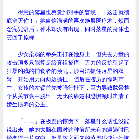
得意的落星也察觉到对手的窘境，「这击就彻
底消灭你！」她自信满满的再次施展医疗术，然而
念完咒语后，神术却没有出现，同时落星的身体也
变回了原样。
少女柔弱的拳头击打在她身上，但失去力量的
攻击顶多只能算是给真祖挠痒。无力的反抗引起了
狂暴凶残的捕食者的烦乱，沙目法抓住落星的双
臂，开始用力向两边撕扯，随后在凄厉的惨叫声
中，女孩的左臂首先被强行扯下，巨力导致肱骨整
个从关节囊中脱出，无比的痛楚和恐惧顿时击溃了
娇生惯养的公主。
「……」在极度的惊慌下，落星什么话也没能
说出来，她的大脑在面对这种前所未有的遭遇时已
经变得一片空白，但是随之而来的凌虐很快让她恢