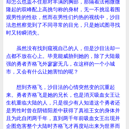
却怎么也盖不住那对丰满的胸部，那隔着法袍微微
隆起的双峰配上高挑匀称的身材，无一不挑逗着围
观男性的性欲，然而在男性们灼热的视线中，沙目
法忽然察觉到了不同寻常的目光，只是她试图寻找
时又转瞬消失。
虽然没有找到窥视自己的人，但是沙目法却一
点都不放在心上。毕竟能威胁到她的，除了大陆最
强的勇者齐格飞外寥寥无几，在这样的一个小城
市，又会有什么让她害怕的呢？
想到齐格飞，沙目法的心情突然变的沉重起
来。勇者齐格飞是她的兄长，也是消灭吸血女王让
生机重临大陆的人，只是很少有人知道这个勇者还
是男性时曾在阴错阳差中获得了真祖王女的身体并
且为此自闭两千年，直到两千年前吸血女王出现并
企图危害整个大陆时齐格飞才再度站出来为世界而