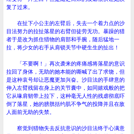
复了过来。
在扯下小公主的左臂后，失去一个着力点的沙
目法努力的拉扯落星的右臂但徒劳无功。暴躁的猎
者于是改为抓住猎物的肩部和手腕，随后猛地一
拉，将少女的右手从肩锁关节中硬生生的扯出！
「不要啊！」再次袭来的疼痛感将落星的意识
拉回了身体，无助的她本能的嘶喊了出了求饶，但
是这种哀号却让恶魔更加兴奋。沙目法的手肆意的
伸入左臂残留在身上的关节囊中，如同嬉戏般的把
它从喙肩韧带上拉下，这种毫无人性的残虐彻底吓
倒了落星，她的膀胱括约肌不争气的投降并且在敌
人面前无助的失禁。
察觉到猎物失去反抗意识的沙目法终于心满意