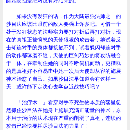
醒她硬挡是绝对没有好结果的。
如果没有发狂的话，作为大陆最强法师之一的
沙目法应该比眼前的敌人要强上许多吧。可惜一个
处于发狂状态的法师实力要打对折后再打对折，现
在的真祖正被愤怒的天使狠狠的攻击着，她试着反
击却连对手的身体都接触不到，试着躲闪却连对手
的动作都琢磨不透，天使的巨剑巧妙的将攻防融合
于一体，在牵制住她的同时不断伺机而动，更糟糕
的是真祖好不容易击中她一次后天使却从容的施展
神术治愈了自己。如果沙目法早知道会有这样一
天，或许能下定决心去学点近战技巧吧？
「治疗术！」看穿对手不死生物本质的落星忽
然抓住沙目法在她身上施展充满正能量的神术，原
本用于治疗的法术现在严重的削弱了真祖，连续的
攻击已经快要耗尽沙目法的力量了！