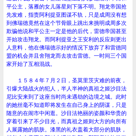
平公主，落雁的女儿落星则下落不明。翔龙帝国抢
先发难，指责阿利提亚图谋不轨，只是成周没有想
到佛瑞德竟然在这个节骨眼上跳出来挑明成周多次
欺骗他说和平公主一定是他的后代，雷德帝国甚至
开始攻击翔龙。而阿利提亚之王安利的反应则更出
人意料，他在佛瑞德示好的情况下放弃了和雷德同
盟的机会并且舍翔龙而去攻击雷德。一时间三个国
家开始了互相混战。
１５８４年７月２日，圣莫里茨灾难的前夜，
引爆大陆战火的犯人，半人半神的真祖之姬沙目法
尼比安来到了这座当时尚未遇劫的边境之城。此时
的她丝毫不知道即将发生在自己身上的阴谋，只是
随意的在闹市中闲逛。沙目法艳丽的姿颜和华贵的
穿着引来了不少目光，而真祖之姬则大方的向所有
人展露她的肌肤。漆黑的礼衣盖着大部分的肌肤，