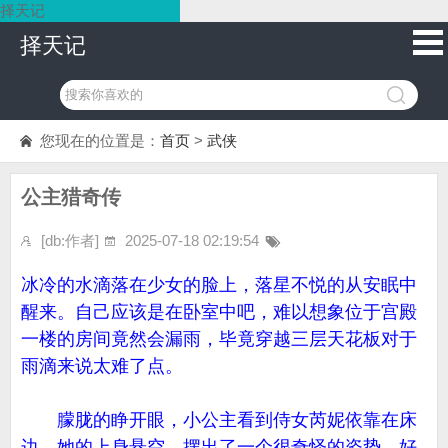
择天记
择天记
您现在的位置是：
首页
>
武侠
公主猎奇传
[db:作者]
2025-07-18 02:19:54
冰冷的水滴落在少女的脸上，落星不悦的从安眠中
醒来。自己应该是在卧室中吧，难以想象位于宫殿
一楼的房间竟然会漏雨，毕竟穿越三层天花板对于
雨滴来说太难了点。
朦胧的睁开眼，小公主看到侍女芮妮依靠在床
边，她的上身悬空，摆出了一个很奇怪的姿势，好