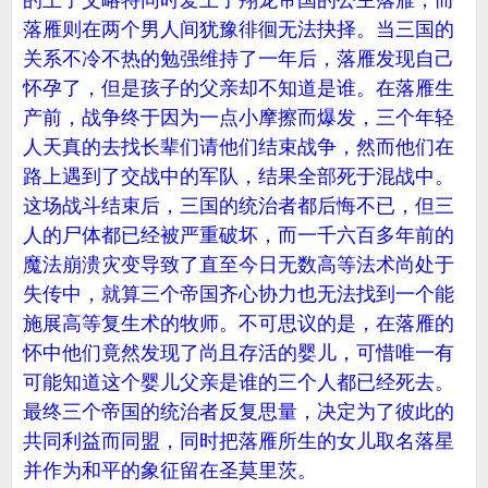
的王子艾略特同时爱上了翔龙帝国的公主落雁，而
落雁则在两个男人间犹豫徘徊无法抉择。当三国的
关系不冷不热的勉强维持了一年后，落雁发现自己
怀孕了，但是孩子的父亲却不知道是谁。在落雁生
产前，战争终于因为一点小摩擦而爆发，三个年轻
人天真的去找长辈们请他们结束战争，然而他们在
路上遇到了交战中的军队，结果全部死于混战中。
这场战斗结束后，三国的统治者都后悔不已，但三
人的尸体都已经被严重破坏，而一千六百多年前的
魔法崩溃灾变导致了直至今日无数高等法术尚处于
失传中，就算三个帝国齐心协力也无法找到一个能
施展高等复生术的牧师。不可思议的是，在落雁的
怀中他们竟然发现了尚且存活的婴儿，可惜唯一有
可能知道这个婴儿父亲是谁的三个人都已经死去。
最终三个帝国的统治者反复思量，决定为了彼此的
共同利益而同盟，同时把落雁所生的女儿取名落星
并作为和平的象征留在圣莫里茨。