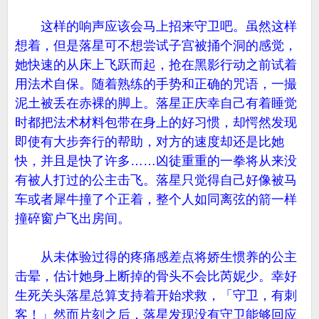
这样的响声应该会马上招来守卫吧。虽然这样
想着，但是落星可不想尝试子宫被捅个洞的感觉，
她快速的从床上飞跃而起，抢在黑影行动之前试着
用法术自保。随着熟练的手势和正确的咒语，一撮
泥土被丢在赤裸的脚上。落星正庆幸自己有着睡觉
时都把法术材料包带在身上的好习惯，却愕然发现
即使有大步奔行的帮助，对方的速度却还是比她
快，并且是快了许多……凶徒重重的一拳将从来没
有被人打过的公主击飞。落星只觉得自己好像被马
车或者犀牛撞了个正着，整个人如同离弦的箭一样
撞碎窗户飞出房间。
从未体验过得的疼痛感差点将娇生惯养的公主
击晕，估计她身上断掉的骨头不会比芮妮少。幸好
生死关头落星总算支持着开始求救，「守卫，有刺
客！」然而片刻之后，落星发现没有守卫能够回应