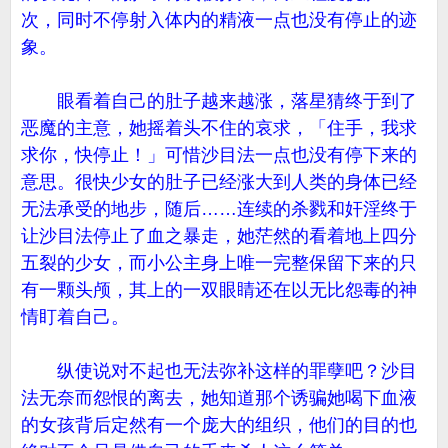
次，同时不停射入体内的精液一点也没有停止的迹
象。
眼看着自己的肚子越来越涨，落星猜终于到了
恶魔的主意，她摇着头不住的哀求，「住手，我求
求你，快停止！」可惜沙目法一点也没有停下来的
意思。很快少女的肚子已经涨大到人类的身体已经
无法承受的地步，随后……连续的杀戮和奸淫终于
让沙目法停止了血之暴走，她茫然的看着地上四分
五裂的少女，而小公主身上唯一完整保留下来的只
有一颗头颅，其上的一双眼睛还在以无比怨毒的神
情盯着自己。
纵使说对不起也无法弥补这样的罪孽吧？沙目
法无奈而怨恨的离去，她知道那个诱骗她喝下血液
的女孩背后定然有一个庞大的组织，他们的目的也