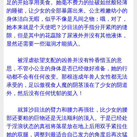
足的开始享用美食。她毫不费力的扯破如丝般轻薄
的睡裙，让少女的全部暴露出来。公主稚嫩幼小的
身体洁白无暇，似乎不像是凡间之物；哦，对了，
她本来就是个天使吧？沙目法的手指分开紧闭的缝
隙，但是其中的花蕊除了尿液外并没有其他液体，
显然还需要一些滋润才能插入。
被淫虐欲望支配的凶兽并没有怜香惜玉的意
思，不管小公主的身体是否已经做好准备，她的行
动都不会有任何改变。那根连成年兽人女性都无法
承受的，足以傲视食人魔的阴茎顶在了少女的阴道
外，然后没有任何忧郁的挺入！
就算沙目法的臂力和腰力再强壮，比少女的腰
部还要粗的巨物还是无法顺利的顶入。于是已经处
于淫浪状态的真祖将落星放在地上后用双手紧拉住
她的双腿，调整到最适合自己发力的角度后再次猛