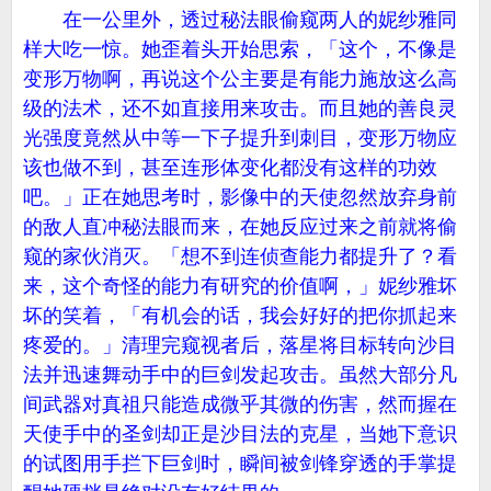
在一公里外，透过秘法眼偷窥两人的妮纱雅同
样大吃一惊。她歪着头开始思索，「这个，不像是
变形万物啊，再说这个公主要是有能力施放这么高
级的法术，还不如直接用来攻击。而且她的善良灵
光强度竟然从中等一下子提升到刺目，变形万物应
该也做不到，甚至连形体变化都没有这样的功效
吧。」正在她思考时，影像中的天使忽然放弃身前
的敌人直冲秘法眼而来，在她反应过来之前就将偷
窥的家伙消灭。「想不到连侦查能力都提升了？看
来，这个奇怪的能力有研究的价值啊，」妮纱雅坏
坏的笑着，「有机会的话，我会好好的把你抓起来
疼爱的。」清理完窥视者后，落星将目标转向沙目
法并迅速舞动手中的巨剑发起攻击。虽然大部分凡
间武器对真祖只能造成微乎其微的伤害，然而握在
天使手中的圣剑却正是沙目法的克星，当她下意识
的试图用手拦下巨剑时，瞬间被剑锋穿透的手掌提