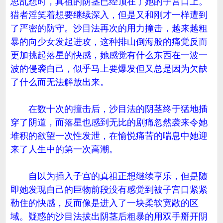
思乱想时，真祖的阴茎已经顶在了她的子宫口上。
猎者淫笑着想要继续深入，但是又和刚才一样遭到
了严密的防守。沙目法再次的用力撞击，越来越粗
暴的向少女发起进攻，这种排山倒海般的痛觉反而
更加挑起落星的快感，她感觉有什么东西在一波一
波的侵袭自己，似乎马上要爆发但又总是因为欠缺
了什么而无法解放出来。
在数十次的撞击后，沙目法的阴茎终于猛地插
穿了阴道，而落星也感到无比的剧痛忽然袭来令她
堆积的欲望一次性发泄，在愉悦痛苦的喘息中她迎
来了人生中的第一次高潮。
自以为插入子宫的真祖正想继续享乐，但是随
即她发现自己的巨物前段没有感觉到被子宫口紧紧
勒住的快感，反而像是进入了一块柔软宽敞的区
域。疑惑的沙目法拔出阴茎后粗暴的用双手掰开阴