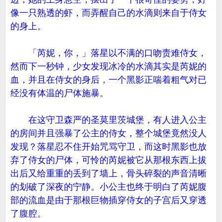
像一只熟透的虾，而弄醒自己的水滴则来自于侍女
的身上。
「芮妮，你，」落星以不满的口吻责难侍女，
然而下一秒钟，少女发现冰冷的水滴其实是芮妮的
血，并且在侍女的身后，一个黑影正喘着粗气对已
经没有体温的尸体施暴。
在这守卫森严的圣莫里茨城堡，有人进入公主
的房间并且强暴了公主的侍女，整个城堡竟然没人
发现？落星忍不住开始咒骂守卫，而这时黑影也放
弃了侍女的尸体，可怜的芮妮被它从那根东西上拔
出后又给重重的丢到了墙上，骨头碎裂的声音清晰
的划破了深夜的宁静。小公主也终于明白了芮妮腹
部的流血是由于那根巨物插穿侍女的子宫后又穿透
了腹腔。