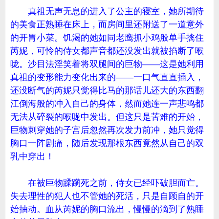
真祖无声无息的进入了公主的寝室，她所期待
的美食正熟睡在床上，而房间里还附送了一道意外
的开胃小菜。饥渴的她如同老鹰抓小鸡般单手擒住
芮妮，可怜的侍女都声音都还没发出就被掐断了喉
咙。沙目法淫笑着将双腿间的巨物——这是她利用
真祖的变形能力变化出来的——一口气直直插入，
还没断气的芮妮只觉得比马的那话儿还大的东西翻
江倒海般的冲入自己的身体，然而她连一声悲鸣都
无法从碎裂的喉咙中发出。但这只是苦难的开始，
巨物刺穿她的子宫后忽然再次发力前冲，她只觉得
胸口一阵剧痛，随后发现那根东西竟然从自己的双
乳中穿出！
在被巨物蹂躏死之前，侍女已经吓破胆而亡。
失去理性的犯人也不管她的死活，只是自顾自的开
始抽动。血从芮妮的胸口流出，慢慢的滴到了熟睡