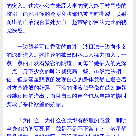
的突入。这次小公主未经人事的蜜穴终于被蛮横的
攻陷，而她可怜的会阴和腹部也被同时撕裂，喷射
而出的血液混合着处女血一起带给沙目法无比的视
觉快感。
一边舔着可口香甜的血液，沙目法一边向少女
的深处进入。她快速的抽出阴茎后又猛力插入，一
点一点的开发着紧密的阴道。而每当她插入的更深
一点，身下少女的呻吟就更高一些。虽然无法相
信，但是落星悲哀的发现自己的身体竟然在迎合着
对方杀戮般的奸淫，下流的淫液似乎像在鼓励施暴
者继续般的流出，而且自己的声音也从单纯的惨叫
变成了杂糅欲望的娇喘。
「为什么，为什么会觉得有舒服的感觉，明明
全身都痛的要死啊，我是不是不正常了？」落星胡