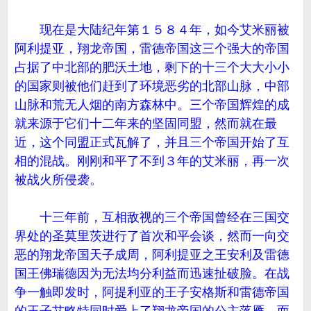
现在是大陆纪年第１５８４年，如今艾米丽被
阿利提亚，翔龙帝国，雷德帝国这三个强大的帝国
占据了中北部的肥沃土地，剩下的十三个大大小小
的国家则被他们赶到了环境恶劣的北部山脉，中部
山脉和荒无人烟的南方森林中。三个帝国辉煌的成
就来源于它们十二年来的坚固同盟，然而就在最
近，这个同盟正式瓦解了，并且三个帝国开始了互
相的混战。刚刚和平了不到３年的艾米丽，再一次
被战火所侵袭。
十三年前，互相敌视的三个帝国曾经在三国交
界处的圣莫里茨进行了首次和平会谈，然而一向交
恶的翔龙帝国天子成周，阿利提亚之王安利及雷德
国王佛瑞德因为无法均分利益而迅速扯破脸。在战
争一触即发时，阿提利亚的王子安格斯和雷德帝国