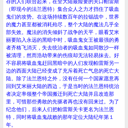
存的人们联合起来，在全大陆最险要的关口帕雷斯
（即现今的法兰恩特）集合众人之力才挡住了吸血
鬼们的攻势。在这场持续数百年的拉锯战中，世界
的魔力甚至都被消耗殆尽，整个大陆的魔法几乎全
部失效。魔法的消失倾斜了战争的天平，眼看艾米
丽要陷入永远的黑暗中时，吸血鬼女王被最强的勇
者齐格飞消灭，失去统治者的吸血鬼如同散沙一样
被清理，然而浩劫带来的伤痕却无法轻易抹去。好
不容易将吸血鬼赶回黑暗中的人们发现帕雷斯另一
边的西面大陆已经变成了充斥着死亡气息的死亡大
陆。除了法兰恩特之外，没有任何一个国家愿意再
回到艾米丽大陆的西边，于是当时的法兰恩特统治
者决定率领整个帝国搬迁到死亡大陆并且改造那
里，可惜那些勇敢的先驱者再也没有回来过。为了
纪念他们，后来人们把帕雷斯关卡更名为法兰恩
特，同时将吸血鬼战败的那年定位大陆纪年第１
年。