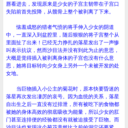
唇看进去，发现原来是少女的子宫主韧带在子宫口
失陷前首先投降，从髋骨上整个被剥离了下来。
恼羞成怒的猎者气愤的将手伸入少女的阴道
中，一直深入到盆腔里，随后狠狠的将子宫整个从
里面扯了出来！已经无力挣扎的落星发出了一声惨
叫表示抗议，然而沙目法并没有到此为止的意思，
大概是觉得插入被剥离身体的子宫也没有什么意
思，她将目标转向少女身上另外一个未被开发的处
女地。
当巨物插入小公主的菊花时，原本快要昏迷的
落星再次发出凄厉的哀号。因为血统的关系，落星
自出生之后一直没有过排泄，所有被吃下的食物都
被她的身体高效的彻底吸收为能量，所以少女的肛
门甚至连排便的经验都没有就被迫接受了巨物。而
沙目法也发现这个菊花竟然比之前的洞穴还要紧，