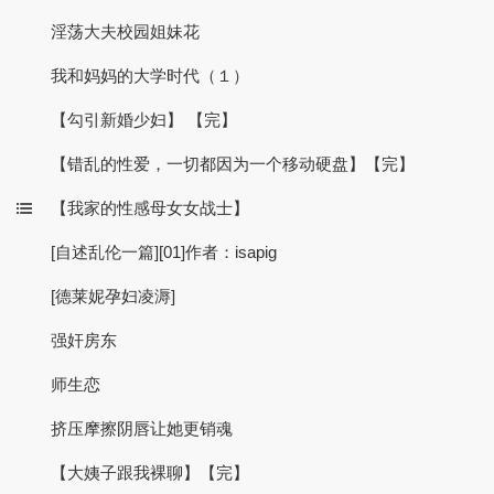
淫荡大夫校园姐妹花
我和妈妈的大学时代（１）
【勾引新婚少妇】 【完】
【错乱的性爱，一切都因为一个移动硬盘】【完】
【我家的性感母女女战士】
[自述乱伦一篇][01]作者：isapig
[德莱妮孕妇凌溽]
强奸房东
师生恋
挤压摩擦阴唇让她更销魂
【大姨子跟我裸聊】【完】