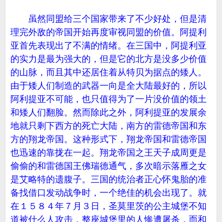
虽然同盟给三个国家带来了不少好处，但是清
理完外敌的帝国开始再度审视同盟的价值。阿提利
亚首先表现出了不满的情绪。在三国中，阿提利亚
的实力是最为强大的，但是它的北方是没多少价值
的山脉，而且其中还居住着从特贝为据点的矮人。
由于矮人们制造的武器一向是全大陆最好的，所以
阿利提亚不可能，也只值得为了一片没价值的领土
和矮人们翻脸。然而除此之外，阿利提亚的发展余
地就只剩下西方的死亡大陆，南方的雷德帝国和东
方的翔龙帝国。这种形式下，翔龙帝国和雷德帝国
也迅速的靠拢在一起。翔龙帝国之王天子成周更是
偷偷的和雷德国王佛瑞德通气，多次暗示落雁之女
是艾略特的遗腹子。三国的统治者正心怀鬼胎的准
备找借口发动战争时，一个绝佳的机会出现了。就
在１５８４年７月３日，圣莫里茨的公主城堡不知
道被什么人攻击，整座城堡里的人惨遭屠杀，而和