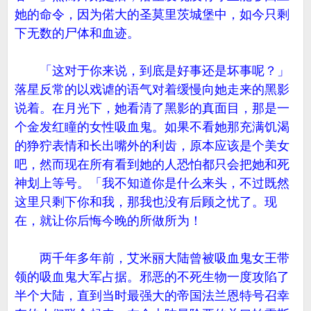
她的命令，因为偌大的圣莫里茨城堡中，如今只剩
下无数的尸体和血迹。
「这对于你来说，到底是好事还是坏事呢？」
落星反常的以戏谑的语气对着缓慢向她走来的黑影
说着。在月光下，她看清了黑影的真面目，那是一
个金发红瞳的女性吸血鬼。如果不看她那充满饥渴
的狰狞表情和长出嘴外的利齿，原本应该是个美女
吧，然而现在所有看到她的人恐怕都只会把她和死
神划上等号。「我不知道你是什么来头，不过既然
这里只剩下你和我，那我也没有后顾之忧了。现
在，就让你后悔今晚的所做所为！
两千年多年前，艾米丽大陆曾被吸血鬼女王带
领的吸血鬼大军占据。邪恶的不死生物一度攻陷了
半个大陆，直到当时最强大的帝国法兰恩特号召幸