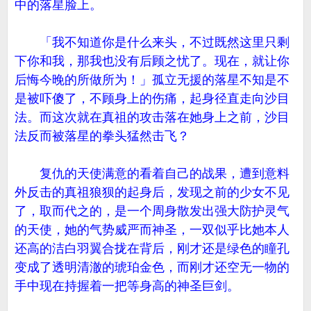
中的落星脸上。
「我不知道你是什么来头，不过既然这里只剩
下你和我，那我也没有后顾之忧了。现在，就让你
后悔今晚的所做所为！」孤立无援的落星不知是不
是被吓傻了，不顾身上的伤痛，起身径直走向沙目
法。而这次就在真祖的攻击落在她身上之前，沙目
法反而被落星的拳头猛然击飞？
复仇的天使满意的看着自己的战果，遭到意料
外反击的真祖狼狈的起身后，发现之前的少女不见
了，取而代之的，是一个周身散发出强大防护灵气
的天使，她的气势威严而神圣，一双似乎比她本人
还高的洁白羽翼合拢在背后，刚才还是绿色的瞳孔
变成了透明清澈的琥珀金色，而刚才还空无一物的
手中现在持握着一把等身高的神圣巨剑。