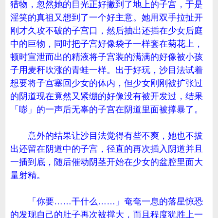
猎物，忽然她的目光正好撇到了地上的子宫，于是
淫笑的真祖又想到了一个好主意。她用双手拉扯开
刚才久攻不破的子宫口，然后抽出还插在少女后庭
中的巨物，同时把子宫好像袋子一样套在菊花上，
顿时宣泄而出的精液将子宫装的满满的好像被小孩
子用麦秆吹涨的青蛙一样。出于好玩，沙目法试着
想要将子宫塞回少女的体内，但少女刚刚被扩张过
的阴道现在竟然又紧绷的好像没有被开发过，结果
「嘭」的一声后无辜的子宫在阴道里面被撑暴了。
意外的结果让沙目法觉得有些不爽，她也不拔
出还留在阴道中的子宫，径直的再次插入阴道并且
一插到底，随后催动阴茎开始在少女的盆腔里面大
量射精。
「你要……干什么……」奄奄一息的落星惊恐
的发现自己的肚子再次被撑大，而且程度犹胜上一