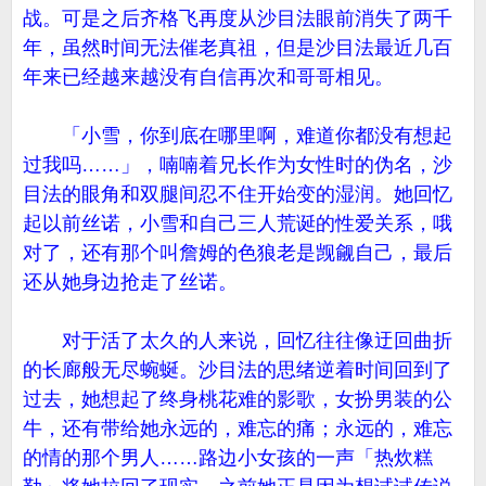
战。可是之后齐格飞再度从沙目法眼前消失了两千
年，虽然时间无法催老真祖，但是沙目法最近几百
年来已经越来越没有自信再次和哥哥相见。
「小雪，你到底在哪里啊，难道你都没有想起
过我吗……」，喃喃着兄长作为女性时的伪名，沙
目法的眼角和双腿间忍不住开始变的湿润。她回忆
起以前丝诺，小雪和自己三人荒诞的性爱关系，哦
对了，还有那个叫詹姆的色狼老是觊觎自己，最后
还从她身边抢走了丝诺。
对于活了太久的人来说，回忆往往像迂回曲折
的长廊般无尽蜿蜒。沙目法的思绪逆着时间回到了
过去，她想起了终身桃花难的影歌，女扮男装的公
牛，还有带给她永远的，难忘的痛；永远的，难忘
的情的那个男人……路边小女孩的一声「热炊糕